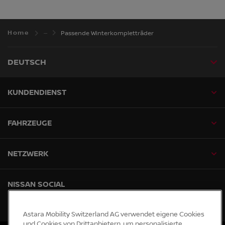
Home
Passende Winterkompletträder
DEUTSCH
KUNDENDIENST
FAHRZEUGE
NETZWERK
NISSAN SOCIAL
facebook
instagram
tiktok
youtube
Astara Mobility Switzerland AG verwendet eigene Cookies
und Cookies von Drittanbietern, um personalisierte