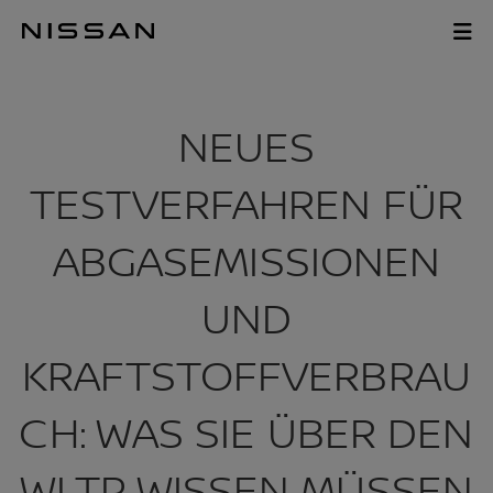
Zum
Hauptinhalt
WLTP
springen
NEUES
TESTVERFAHREN FÜR
ABGASEMISSIONEN
UND
KRAFTSTOFFVERBRAU
CH: WAS SIE ÜBER DEN
WLTP WISSEN MÜSSEN