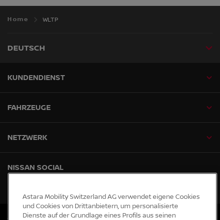
Home
WLTP
DEUTSCH
KUNDENDIENST
FAHRZEUGE
NETZWERK
NISSAN SOCIAL
facebook
instagram
tiktok
youtube
Astara Mobility Switzerland AG verwendet eigene Cookies
und Cookies von Drittanbietern, um personalisierte
Dienste auf der Grundlage eines Profils aus seinen
Globale Webseiten