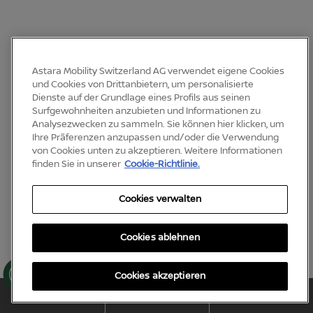
MEHR ENTDECKEN
Astara Mobility Switzerland AG verwendet eigene Cookies
Vom Kleinwagen bis
und Cookies von Drittanbietern, um personalisierte
Dienste auf der Grundlage eines Profils aus seinen
zum Crossover, von
Surfgewohnheiten anzubieten und Informationen zu
Analysezwecken zu sammeln. Sie können hier klicken, um
Ihre Präferenzen anzupassen und/oder die Verwendung
100 % elektrisch bis e-
von Cookies unten zu akzeptieren. Weitere Informationen
finden Sie in unserer
Cookie-Richtlinie.
POWER – entdecken Sie
Cookies verwalten
die Nissan
Cookies ablehnen
Modellpalette
Co
Cookies akzeptieren
oki
es
PROBEFAHRT
ANGEBOT
NISSAN STORE
ver
wa