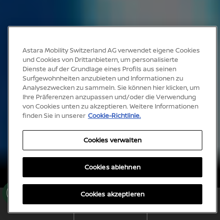
Astara Mobility Switzerland AG verwendet eigene Cookies
und Cookies von Drittanbietern, um personalisierte
Dienste auf der Grundlage eines Profils aus seinen
Surfgewohnheiten anzubieten und Informationen zu
Analysezwecken zu sammeln. Sie können hier klicken, um
Ihre Präferenzen anzupassen und/oder die Verwendung
von Cookies unten zu akzeptieren. Weitere Informationen
finden Sie in unserer
Cookie-Richtlinie.
Cookies verwalten
Cookies ablehnen
Der Beginn einer neuen Ära
Co
Der Nissan ARIYA
Cookies akzeptieren
oki
PROBEFAHRT
PREISLISTE
es
ANGEBOT ANFORDERN
VEREINBAREN
HERUNTERLADEN
ver
wa