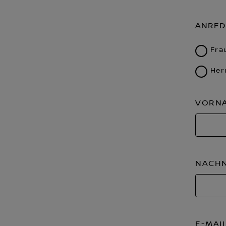
ANRED
Fra
Her
VORN
NACH
E-MAI