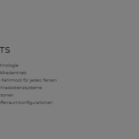
TS
hnologie
Allradantrieb
 Fahrmodi für jedes Terrain
hrassistenzsysteme
ersonen
offerraumkonfigurationen