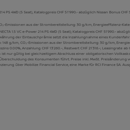
 PS 4WD (5 Seat), Katalogpreis CHF 51'990.- abzüglich Nissan Bonus CHF 5
₂-Emissionen aus der Strombereitstellung: 30 g/km, Energieeffizienz-Katego
NNECTA 1.5 VC e-Power 214 PS 4WD (5 Seat); Katalogpreis CHF 51’990.- abzüg
Gewährung der Eintauschprämie setzt die Inzahlungnahme eines Kundenfahr
 148 g/km, CO₂-Emissionen aus der Strombereitstellung: 30 g/km, Energieeff
szins 0.00%, Anzahlung CHF 13’260.–, Restwert CHF 21’316.–; Leasingrate ab C
st nur gültig bei gleichzeitigem Abschluss einer obligatorischen Vollkask
 zur Überschuldung des Konsumenten führt. Preise inkl. MwSt. Preisänderung
nzierung über Mobilize Financial Service, eine Marke für RCI Finance SA. Au