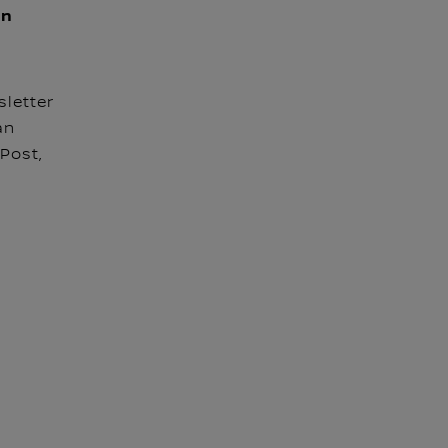
en
sletter
an
 Post,