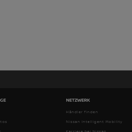
GE
NETZWERK
Händler finden
utos
Nissan Intelligent Mobility
r
Karriere bei Nissan