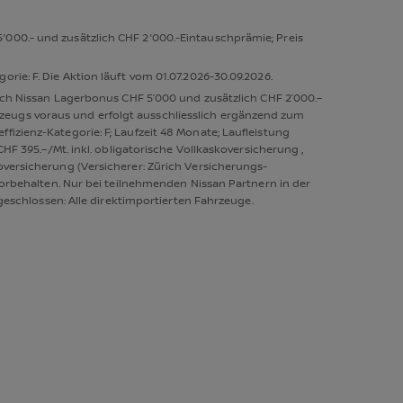
'000.- und zusätzlich CHF 2'000.-Eintauschprämie; Preis
rie: F. Die Aktion läuft vom 01.07.2026-30.09.2026.
lich Nissan Lagerbonus CHF 5’000 und zusätzlich CHF 2’000.–
zeugs voraus und erfolgt ausschliesslich ergänzend zum
izienz-Kategorie: F; Laufzeit 48 Monate; Laufleistung
HF 395.–/Mt. inkl. obligatorische Vollkaskoversicherung ,
oversicherung (Versicherer: Zürich Versicherungs-
 vorbehalten. Nur bei teilnehmenden Nissan Partnern in der
sgeschlossen: Alle direktimportierten Fahrzeuge.