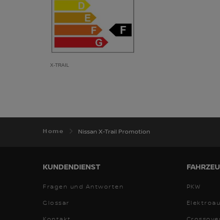
X-TRAIL
Home
Nissan X-Trail Promotion
KUNDENDIENST
FAHRZEU
Fragen und Antworten
PKW
Glossar
Elektroa
Kontakt
Crossove