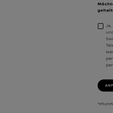
Möchte
gehal
Ja,
und
Swi
Tel
Wer
per
per
AN
*Pflicht