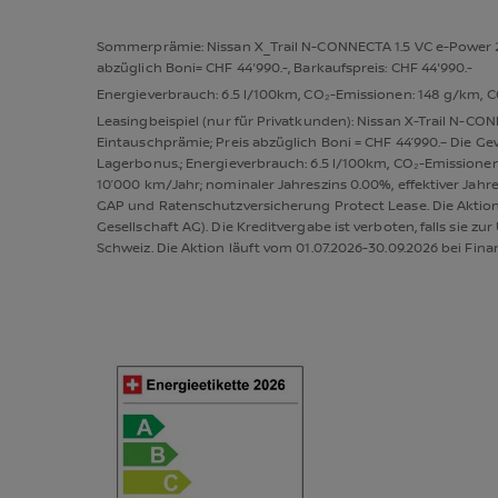
Sommerprämie: Nissan X_Trail N-CONNECTA 1.5 VC e-Power 214
abzüglich Boni= CHF 44'990.-, Barkaufspreis: CHF 44'990.-
Energieverbrauch: 6.5 l/100km, CO₂-Emissionen: 148 g/km, CO
Leasingbeispiel (nur für Privatkunden): Nissan X-Trail N-CO
Eintauschprämie; Preis abzüglich Boni = CHF 44’990.– Die 
Lagerbonus.; Energieverbrauch: 6.5 l/100km, CO₂-Emissionen:
10’000 km/Jahr; nominaler Jahreszins 0.00%, effektiver Jahre
GAP und Ratenschutzversicherung Protect Lease. Die Aktion i
Gesellschaft AG). Die Kreditvergabe ist verboten, falls sie
Schweiz. Die Aktion läuft vom 01.07.2026-30.09.2026 bei Fina