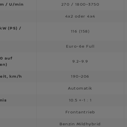
m / U/min
270 / 1800–3750
4x2 oder 4x4
kW (PS) /
116 (158)
Euro-6e Full
0 auf
9.2–9.9
en)
eit, km/h
190–206
Automatik
nis
10.5 +-1 : 1
Frontantrieb
Benzin Mildhybrid