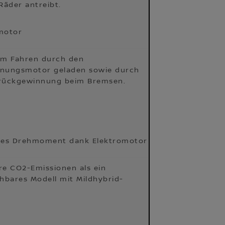
Räder antreibt.
motor
im Fahren durch den
nungsmotor geladen sowie durch
rückgewinnung beim Bremsen.
ges Drehmoment dank Elektromotor
re CO2-Emissionen als ein
chbares Modell mit Mildhybrid-
¹