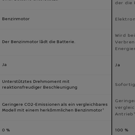
der die 
Benzinmotor
Elektro
Wird be
Der Benzinmotor lädt die Batterie.
Verbren
Energie
Ja
Ja
Unterstütztes Drehmoment mit
Soforti
reaktionsfreudiger Beschleunigung
Geringe
Geringere CO2-Emissionen als ein vergleichbares
verglei
Modell mit einem herkömmlichen Benzinmotor¹
Antrieb
0 %
100 %