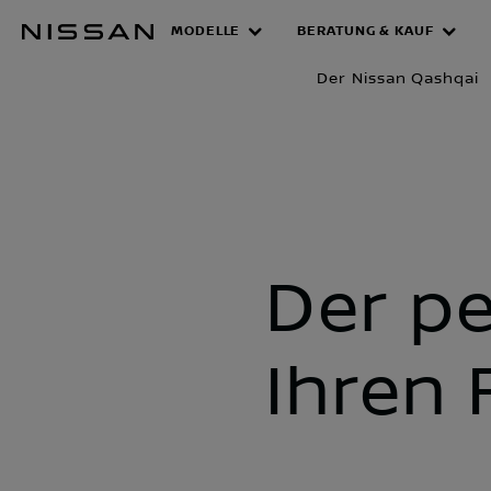
Zum
MODELLE
BERATUNG & KAUF
Vergleich d
Hauptinhalt
springen
Der Nissan Qashqai
Der pe
Ihren 