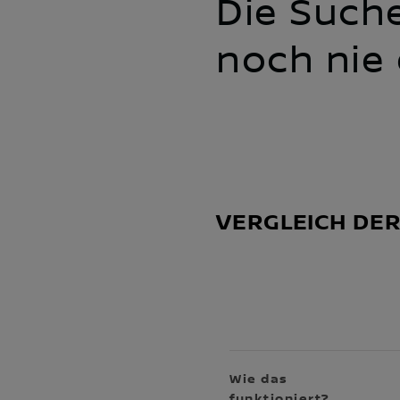
Die Such
noch nie 
VERGLEICH DE
Wie das
funktioniert?