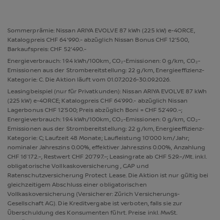
Sommerprämie: Nissan ARIYA EVOLVE 87 kWh (225 kW) e-4ORCE,
Katalogpreis CHF 64'990.- abzüglich Nissan Bonus CHF 12'500,
Barkaufspreis: CHF 52'490.-
Energieverbrauch: 19.4 kWh/100km, CO₂-Emissionen: 0 g/km, CO₂-
Emissionen aus der Strombereitstellung: 22 g/km, Energieeffizienz-
Kategorie: C. Die Aktion läuft vom 01.07.2026-30.09.2026.
Leasingbeispiel (nur für Privatkunden): Nissan ARIYA EVOLVE 87 kWh
(225 kW) e-4ORCE; Katalogpreis CHF 64’990.- abzüglich Nissan
Lagerbonus CHF 12’500; Preis abzüglich Boni = CHF 52’490.–;
Energieverbrauch: 19.4 kWh/100km, CO₂-Emissionen: 0 g/km, CO₂-
Emissionen aus der Strombereitstellung: 22 g/km, Energieeffizienz-
Kategorie: C; Laufzeit 48 Monate; Laufleistung 10’000 km/Jahr;
nominaler Jahreszins 0.00%, effektiver Jahreszins 0.00%, Anzahlung
CHF 16’172.–, Restwert CHF 20’797.–; Leasingrate ab CHF 529.–/Mt. inkl.
obligatorische Vollkaskoversicherung , GAP und
Ratenschutzversicherung Protect Lease. Die Aktion ist nur gültig bei
gleichzeitigem Abschluss einer obligatorischen
Vollkaskoversicherung (Versicherer: Zürich Versicherungs-
Gesellschaft AG). Die Kreditvergabe ist verboten, falls sie zur
Überschuldung des Konsumenten führt. Preise inkl. MwSt.