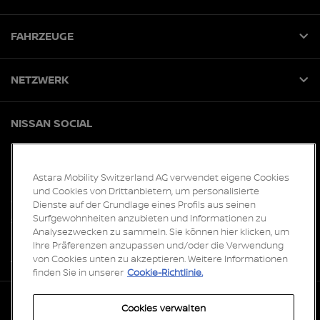
FAHRZEUGE
NETZWERK
NISSAN SOCIAL
facebook
instagram
tiktok
youtube
Astara Mobility Switzerland AG verwendet eigene Cookies
und Cookies von Drittanbietern, um personalisierte
Globale Webseiten
Dienste auf der Grundlage eines Profils aus seinen
Surfgewohnheiten anzubieten und Informationen zu
Sitemap
Analysezwecken zu sammeln. Sie können hier klicken, um
Newsroom
Ihre Präferenzen anzupassen und/oder die Verwendung
von Cookies unten zu akzeptieren. Weitere Informationen
Accessibility
finden Sie in unserer
Cookie-Richtlinie.
Datenschutz und Cookies
Cookies verwalten