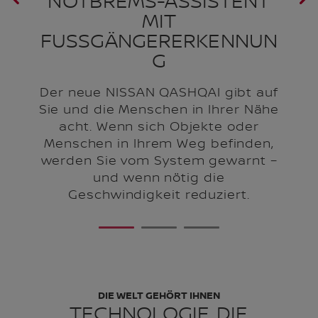
NOTBREMS-ASSISTENT
MIT
FUSSGÄNGERERKENNUN
G
r
Der neue NISSAN QASHQAI gibt auf
Sie und die Menschen in Ihrer Nähe
acht. Wenn sich Objekte oder
el
k
Menschen in Ihrem Weg befinden,
es
werden Sie vom System gewarnt –
ch
und wenn nötig die
Geschwindigkeit reduziert.
1
2
3
DIE WELT GEHÖRT IHNEN
TECHNOLOGIE, DIE