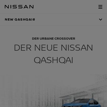
Zum
Hauptinhalt
NEW QASHQAI6
springen
NEW QASHQAI6
DER URBANE CROSSOVER
DER NEUE NISSAN
QASHQAI