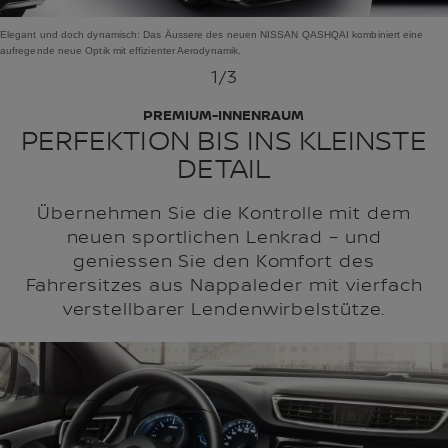
Elegant und doch dynamisch: Das Äussere des neuen NISSAN QASHQAI kombiniert eine
aufregende neue Optik mit effizienter Aerodynamik.
1
/3
PREMIUM-INNENRAUM
PERFEKTION BIS INS KLEINSTE
DETAIL
Übernehmen Sie die Kontrolle mit dem
neuen sportlichen Lenkrad – und
geniessen Sie den Komfort des
Fahrersitzes aus Nappaleder mit vierfach
verstellbarer Lendenwirbelstütze.