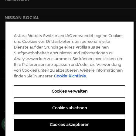
NISSAN SOCIAL
facebook
instagram
tiktok
youtube
Astara Mobility Switzerland AG verwendet eigene Cookies
und Cookies von Drittanbietern, um personalisierte
Dienste auf der Grundlage eines Profils aus seinen
Globale Webseiten
Surfgewohnheiten anzubieten und Informationen zu
Sitemap
Analysezwecken zu sammeln. Sie können hier klicken, um
Newsroom
Ihre Präferenzen anzupassen und/oder die Verwendung
von Cookies unten zu akzeptieren. Weitere Informationen
Accessibility
finden Sie in unserer
Cookie-Richtlinie.
Datenschutz und Cookies
Cookies verwalten
Impressum
Rechtliche Hinweise
Cookies ablehnen
© Nissan 2026
Co
Cookies akzeptieren
oki
es
ver