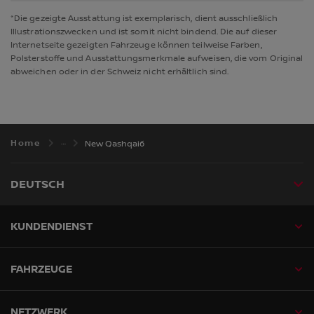
*Die gezeigte Ausstattung ist exemplarisch, dient ausschließlich
Illustrationszwecken und ist somit nicht bindend. Die auf dieser
Internetseite gezeigten Fahrzeuge können teilweise Farben,
Polsterstoffe und Ausstattungsmerkmale aufweisen, die vom Original
abweichen oder in der Schweiz nicht erhältlich sind.
Home
New Qashqai6
DEUTSCH
KUNDENDIENST
FAHRZEUGE
NETZWERK